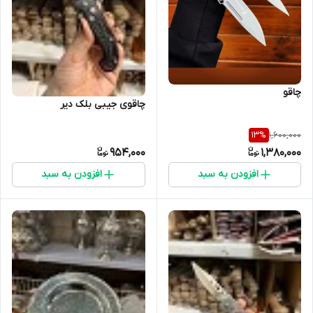
چاقو
چاقوی جیبی بلک دیر
1,600,000
13
%
954,000
1,380,000
افزودن به سبد
افزودن به سبد