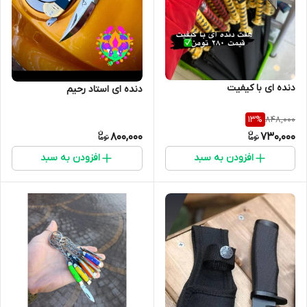
دنده ای با کیفیت
دنده ای استاد رحیم
848,000
13
%
800,000
730,000
افزودن به سبد
افزودن به سبد