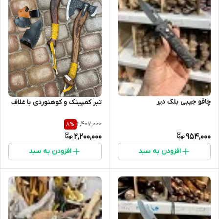
چاقو جیبی بلک دیر
تبر کمپینک و کوهنوردی با غلاف
2,407,000
8
%
2,200,000
954,000
افزودن به سبد
افزودن به سبد