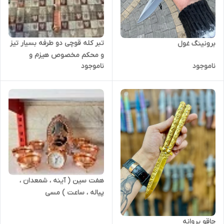
تبر کله قوچی دو طرفه بسیار تیز
برونینگ غول
و محکم مخصوص هیزم و
ناموجود
ناموجود
کوهنوردی
هفت سین ( آینه ، شمعدان ،
پیاله ، ساعت ) مسی
چاقو پروانه