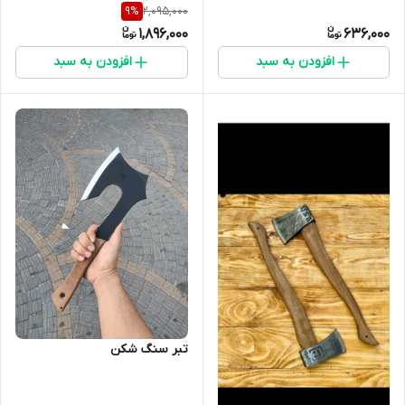
2,095,000
9
%
GodWar طول کار 50 سانت تیغه
1,896,000
636,000
بسیار قوی و مقاوم مخصوص
کمپ و کوهنوردی
افزودن به سبد
افزودن به سبد
تبر سنگ شکن