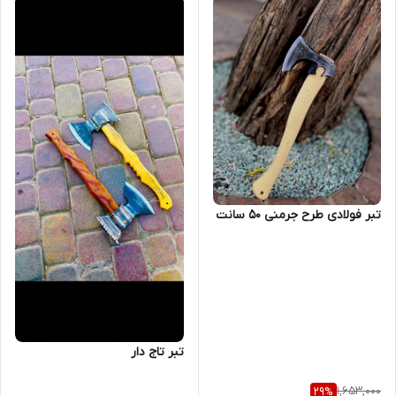
تبر فولادی طرح جرمنی ۵۰ سانت
تبر تاج دار
1,653,000
29
%