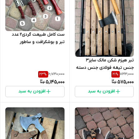
ست کامل طبیعت گردی۲ عدد
تبر و بوشکرافت و ساطور
تبر هیزم شکن مالک سایز۳
جنس تیغه فولادی جنس دسته
6,730,000
733,000
23
%
21
%
چوبی بر
5,145,000
575,000
افزودن به سبد
افزودن به سبد