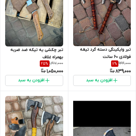
تبر وایکینگی دسته گرد تیغه
تبر چکشی یه تیکه ضد ضربه
فولادی ۶۰ سانت
بهمراه غلاف
1,417,000
944,000
25
%
11
%
1,050,000
839,000
افزودن به سبد
افزودن به سبد