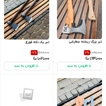
تبر بزرگ ریخته سفارشی
تبر یک تکه فورج
1,287,000
2,098,000
17
%
7
%
1,061,000
1,941,000
افزودن به سبد
افزودن به سبد