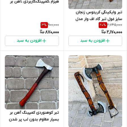
هیزم ،کمپینگ،کاربردی ،آهن بر
بسیار مقاوم
تبر وایکینگی کریتوس زنجان
سایز غول تبر گاد اف وار مدل
900,000
2,745,000
3
%
20
%
GodWar طول کار 85سانت تیغه
870,000
2,170,000
فولادی بسیار قوی و مقاوم
مخصوص کمپ و کوهنوردی
افزودن به سبد
افزودن به سبد
تبر کوهنوردی کمپینگ آهن بر
بسیار مقاوم بدون لب پر شدن