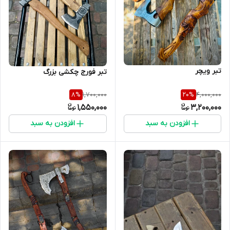
تبر ویچر
تبر فورج چکشی بزرگ
1,700,000
4,000,000
8
%
20
%
1,550,000
3,200,000
افزودن به سبد
افزودن به سبد