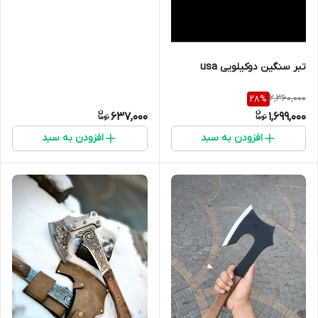
تبر سنگین دوکیلویی usa
2,360,000
28
%
637,000
1,699,000
افزودن به سبد
افزودن به سبد