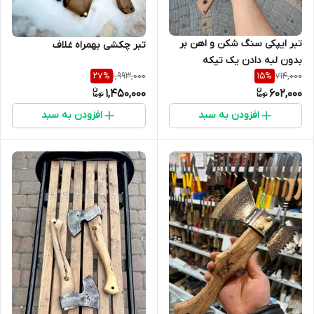
تبر ایپکی سنگ شکن و اهن بر
تبر چکشی بهمراه غلاف
بدون لبه دادن یک تیکه
1,993,000
714,000
27
%
15
%
1,450,000
602,000
افزودن به سبد
افزودن به سبد