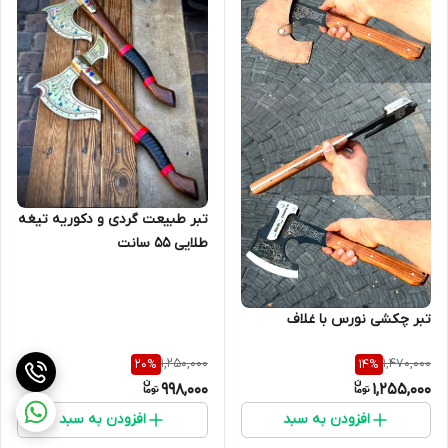
تبر طبیعت گردی و دکوریه تیغه
طلایی ۵۵ سانت
تبر چکشی نورس با غلاف
1,250,000
1,470,000
20
%
14
%
998,000
1,255,000
افزودن به سبد
افزودن به سبد