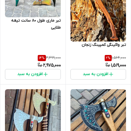
تبر ماری طول ۸۰ سانت تیغه
طلایی
تبر واکینگی کمپینگ زنجان
3,499,000
1,564,000
14
%
2
%
2,975,000
1,519,000
افزودن به سبد
افزودن به سبد