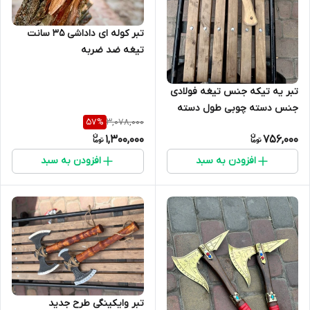
تبر کوله ای داداشی ۳۵ سانت
تیغه ضد ضربه
تبر یه تیکه جنس تیغه فولادی
جنس دسته چوبی طول دسته
3,078,000
57
%
۵۰سانتی
1,300,000
756,000
افزودن به سبد
افزودن به سبد
تبر وایکینگی طرح جدید