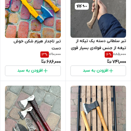
تبر سلطانی دسته یک تیکه از
تبر تاجدار هیزم شکن خوش
تیغه از جنس فولادی بسیار قوی
دست
790,000
885,000
13
%
16
%
و محکم
686,000
741,000
افزودن به سبد
افزودن به سبد