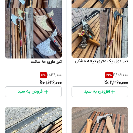
تبر غول یک متری تیغه مشکی
تبر ماری ۸۰ سانت
1,836,000
2,989,000
11
%
21
%
1,626,000
2,360,000
افزودن به سبد
افزودن به سبد