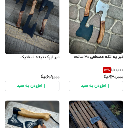
تبر یه تکه مصطفی ۳۰ سانت
تبر ایپک تیغه استاتیک
1,100,000
15
%
609,000
930,000
افزودن به سبد
افزودن به سبد