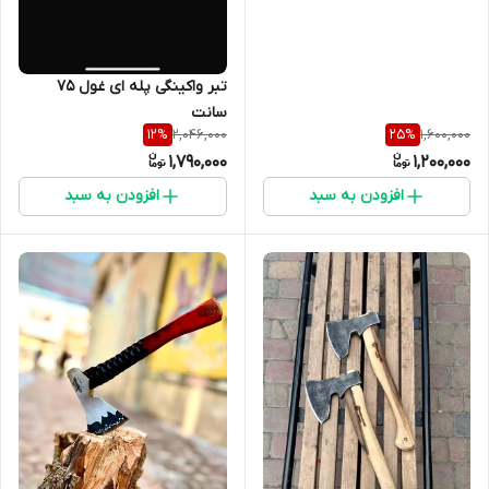
تبر واکینگی پله ای غول ۷۵
سانت
2,046,000
1,600,000
12
%
25
%
1,790,000
1,200,000
افزودن به سبد
افزودن به سبد