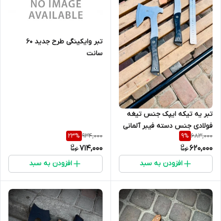
تبر وایکینگی طرح جدید ۶۰
سانت
تبر یه تیکه ایپک جنس تیغه
فولادی جنس دسته فیبر آلمانی
934,000
683,000
23
%
9
%
دارای غلاف
714,000
620,000
افزودن به سبد
افزودن به سبد