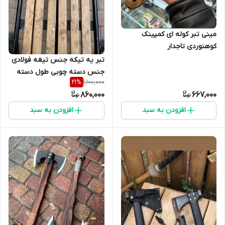
مینی تبر کوله ای کمپینک
کوهنوردی تاجدار
تبر یه تیکه جنس تیغه فولادی
جنس دسته چوبی طول دسته
1,100,000
21
%
۴۰سانت
860,000
667,000
افزودن به سبد
افزودن به سبد