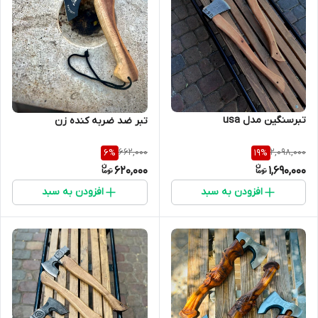
تبرسنگین مدل usa
تبر ضد ضربه کنده زن
662,000
2,098,000
6
%
19
%
620,000
1,690,000
افزودن به سبد
افزودن به سبد