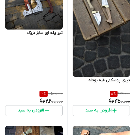
تبر پله ای سایز بزرگ
تیزی پوسکنی قره بوطه
2,500,000
494,000
12
%
8
%
2,200,000
450,000
افزودن به سبد
افزودن به سبد