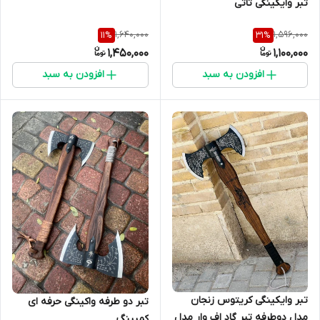
تبر وایکینگی تاتی
1,640,000
1,596,000
11
%
31
%
1,450,000
1,100,000
افزودن به سبد
افزودن به سبد
تبر وایکینگی کریتوس زنجان
تبر دو طرفه واکینگی حرفه ای
مدل دوطرفه تبر گاد اف وار مدل
کمپینگ