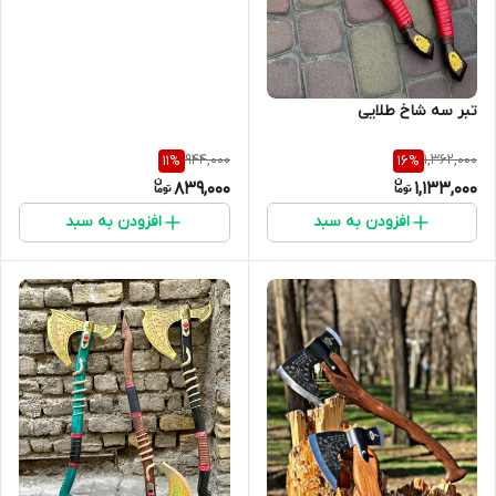
تبر سه شاخ طلایی
944,000
1,362,000
11
%
16
%
839,000
1,133,000
افزودن به سبد
افزودن به سبد