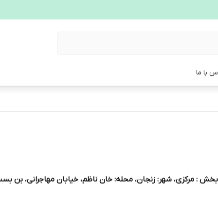
س با ما
 مرکزی، شهر: زنجان، محله: خان ناظم، خیابان مهاجرانی، بن بست ((زالی حبشی))