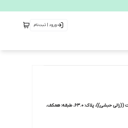
ورود | ثبت‌نام
، پلاک: 63.0، طبقه: همکف،