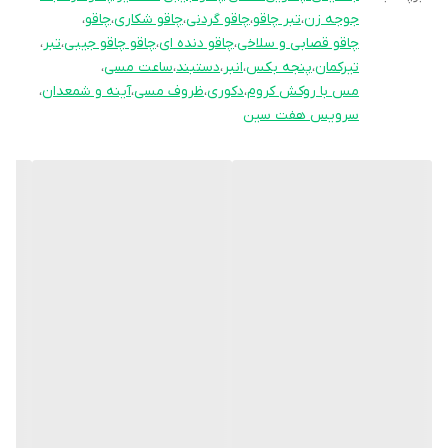
جوجه زن
،
تبر چاقو
،
چاقو گردنی
،
چاقو شکاری
،
چاقو
،
چاقو قصابی و سلاخی
،
چاقو دنده ای
،
چاقو چاقو جیبی
،
تبر
،
تیرکمان
،
پنجه بکس
،
انبر
،
دستبند
،
ساعت مسی
،
مس با روکش کروم
،
دکوری
،
ظروف مسی
،
آینه و شمعدان
،
سرویس هفت سین