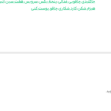
جاکلیدی چاقویی مدالی
،
پنجه بکس
،
سرویس هفت سین
،
انبر
هیزم شکن
،
کارد شکاری
،
چاقو پوست کنی
ید.