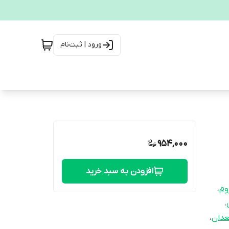
ورود | ثبت‌نام
954,000
افزودن به سبد خرید
وم
،
،
عدان
،