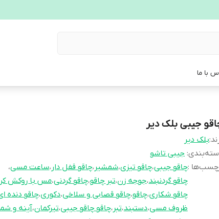
س با ما
اقو جیبی بلک دیر
ند:
بلک دیر
ته‌بندی
:
جیبی تاشو
چسب‌ها :
چاقو جیبی
،
چاقو تیزی
،
شمشیر
،
چاقو قفل دار
،
ساعت مسی
،
چاقو گردنبند
،
جوجه زن
،
تبر چاقو
،
چاقو گردنی
،
مس با روکش کر
چاقو شکاری
،
چاقو
،
چاقو قصابی و سلاخی
،
دکوری
،
چاقو دنده ای
ظروف مسی
،
دستبند
،
تبر
،
چاقو چاقو جیبی
،
تیرکمان
،
آینه و شم