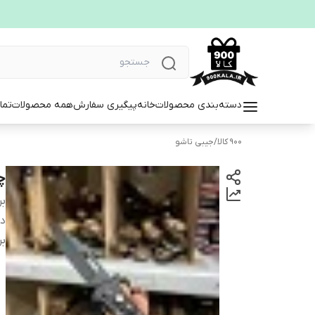
دسته‌بندی محصولات
خانه
پیگیری سفارش
همه محصولات
تما
900 کالا
/
جیبی تاشو
چ
بر
دس
بر