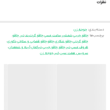
نظرات
دسته‌بندی
:
جوجه زن
برچسب‌ها :
چاقو جیبی
،
شمشیر
،
ساعت مسی
،
چاقو گردنبند
،
تبر چاقو
،
چاقو گردنی
،
چاقو شکاری
،
چاقو
،
چاقو قصابی و سلاخی
،
دکوری
،
ظروف مسی
،
تبر
،
چاقو چاقو جیبی
،
تیرکمان
،
آینه و شمعدان
،
سرویس هفت سین
،
انبر
،
جوجه زن