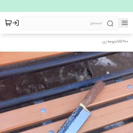
900 کالا
/
جوجه زن