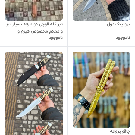
تبر کله قوچی دو طرفه بسیار تیز
برونینگ غول
و محکم مخصوص هیزم و
ناموجود
ناموجود
کوهنوردی
چاقو پروانه