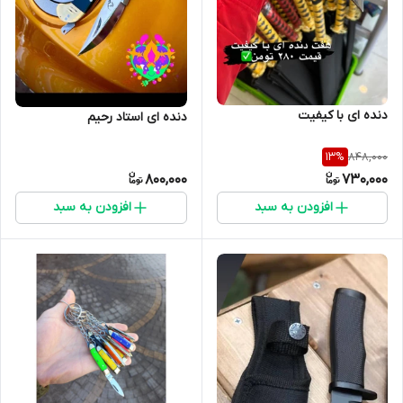
دنده ای با کیفیت
دنده ای استاد رحیم
848,000
13
%
800,000
730,000
افزودن به سبد
افزودن به سبد