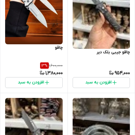
چاقو
چاقو جیبی بلک دیر
1,600,000
13
%
1,380,000
954,000
افزودن به سبد
افزودن به سبد