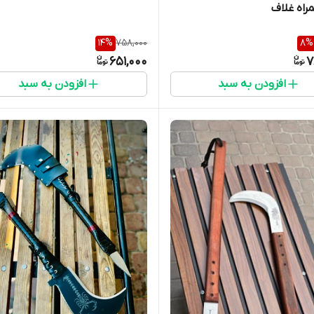
اه غلاف
14
%
758,000
8
%
651,000
7
افزودن به سبد
افزودن به سبد