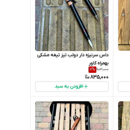
داس سرنیزه دار دولب تیز تیغه مشکی
بهمراه کاور
7
%
903,000
835,000
افزودن به سبد