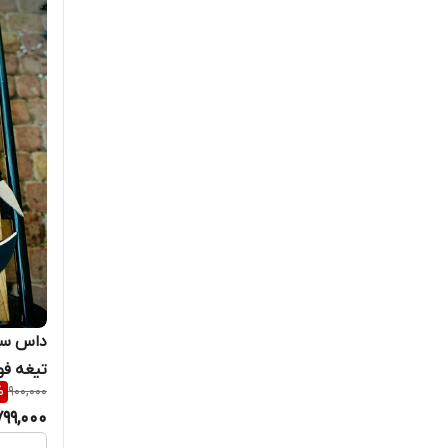
تیغه فو
%
900,000
799,000