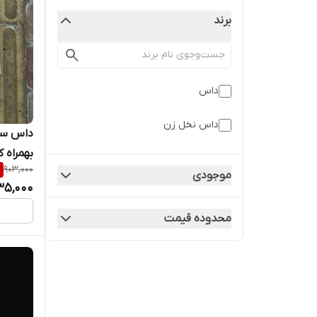
برند
داس
داس نخل زن
بهمراه کاور طول کا
%
903,000
موجودی
35,000
محدوده قیمت