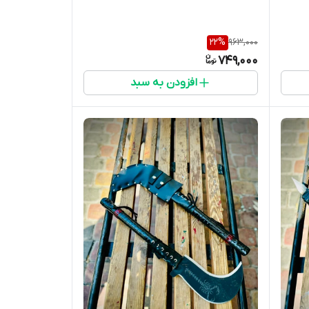
22
%
963,000
749,000
افزودن به سبد