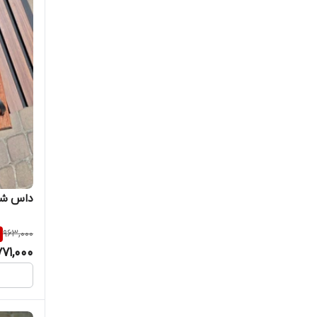
داس شا
963,000
771,000