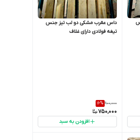
لب تیز جنس
داس عقرب مشکی دو لب تیز جنس
تیغه فولادی دارای غلاف
16
%
900,000
750,000
افزودن به سبد