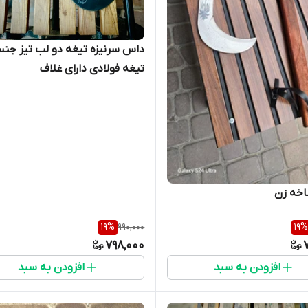
داس سرنیزه تیغه دو 
تیغه فولادی دارای غلاف
خه زن
19
%
990,000
19
%
798,000
افزودن به سبد
افزودن به سبد