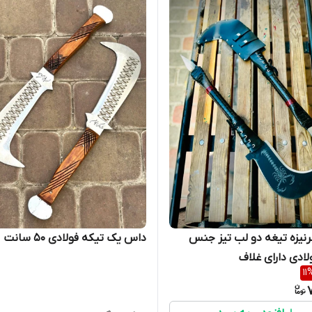
داس سرنیزه تیغه دو لب تیز جنس
داس یک تیکه فولادی ۵۰ سانت
لادی دارای غلاف
11