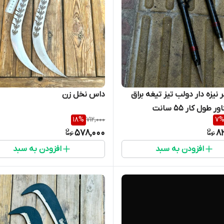
داس سر نیزه دار دولب تیز تیغه براق
داس نخل زن
ر ۵۵ سانت
18
%
712,000
7
578,000
8
افزودن به سبد
افزودن به سبد