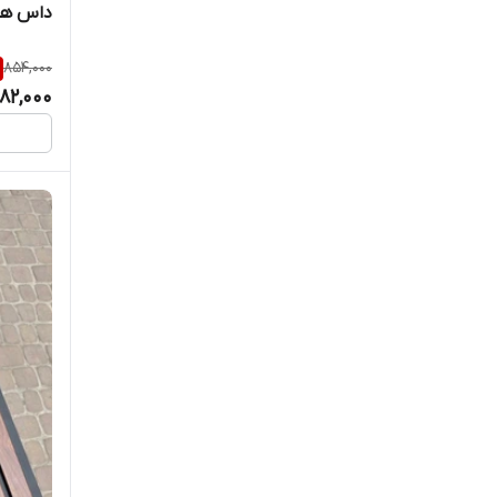
داس همر
854,000
82,000