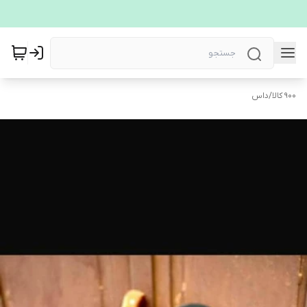
900 کالا
/
داس