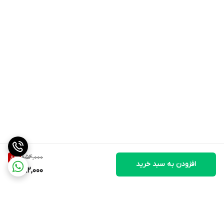
854,000
8
%
افزودن به سبد خرید
782,000