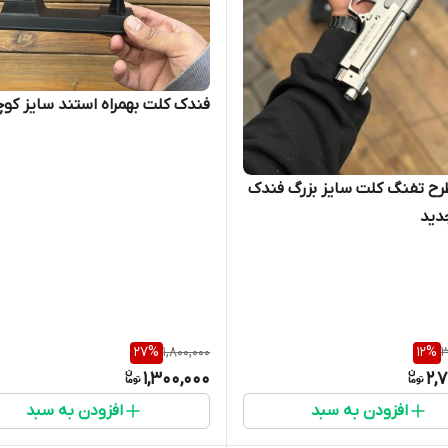
فندک کلت بهمراه استند سایز کوچک
ح تفنگ کلت سایز بزرگ فندک
دید
27
%
1,800,000
12
%
3
1,300,000
2,
افزودن به سبد
افزودن به سبد