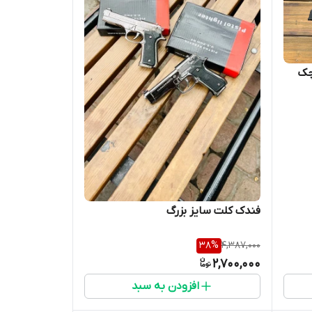
فندک کلت سایز بزرگ
38
%
4,387,000
2,700,000
افزودن به سبد