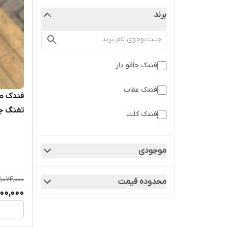
برند
فندک چاقو دار
فندک عقاب
فندک طر
تفنگ ج
فندک کلت
موجودی
,074,000
محدوده قیمت
700,000