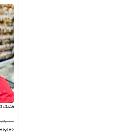
فندک کل
4,280,000
700,000