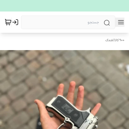
900 کالا
/
فندک