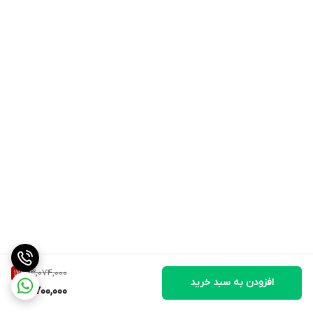
3,074,000
12
%
افزودن به سبد خرید
2,700,000