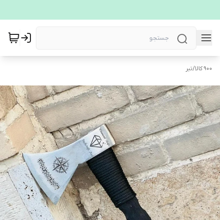
900 کالا
/
تبر