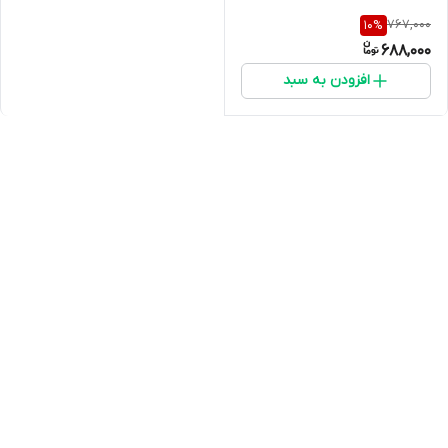
767,000
10
%
688,000
افزودن به سبد