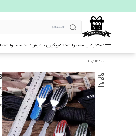
دسته‌بندی محصولات
خانه
پیگیری سفارش
همه محصولات
تما
900 کالا
/
چاقو
ق
بر
دس
بر