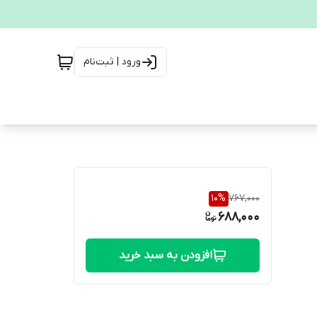
ورود | ثبت‌نام
10
%
767,000
688,000
افزودن به سبد خرید