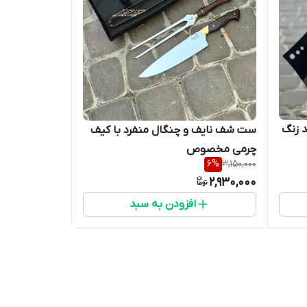
 زنگ
ست شف نایف و چنگال منفرد با کیف
چرمی مخصوص
6
%
3,150,000
2,930,000
افزودن به سبد