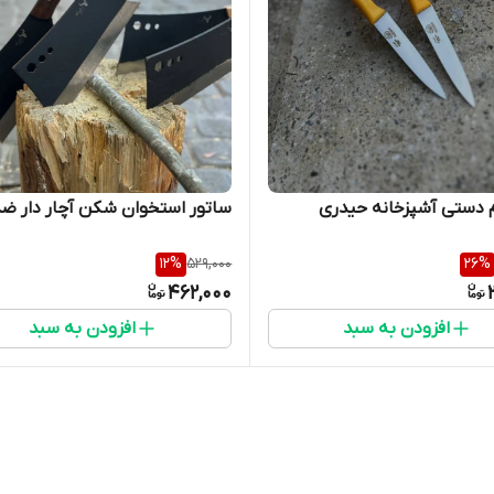
 دستی آشپزخانه حیدری
ساتور استخوان شکن آچار دار ضد
12
%
529,000
26
%
462,000
افزودن به سبد
افزودن به سبد