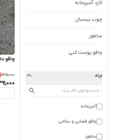
کارد آشپزخانه
چوب بیسبال
ساطور
چاقو پوست کنی
چاقو دم
535,000
برند
391,000
آشپزخانه
چاقو قصابی و سلاخی
ساطور