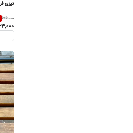
تیزی قر
%
626,000
33,000