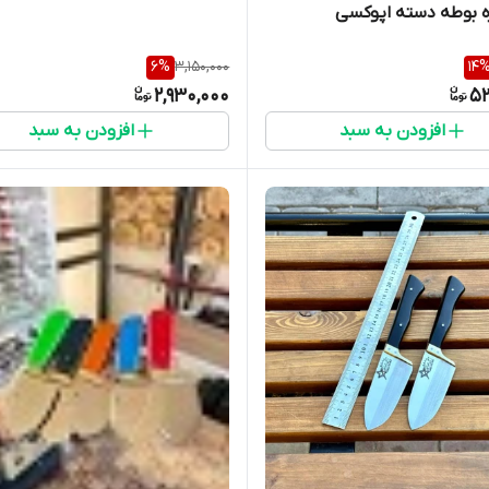
ه بوطه دسته اپوکسی
6
%
3,150,000
14
2,930,000
5
افزودن به سبد
افزودن به سبد