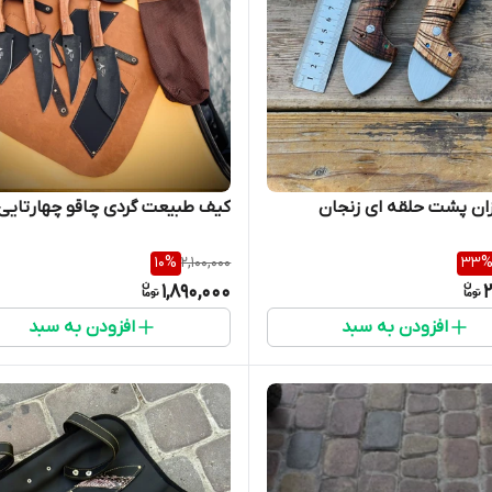
زان پشت حلقه ای زنجان
کیف طبیعت گردی چاقو چهارتایی
10
%
2,100,000
33
1,890,000
2
افزودن به سبد
افزودن به سبد