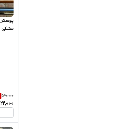
پوسکن ا
مشکی
%
540,000
22,000