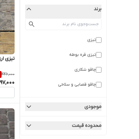
برند
تیزی
تیزی قره بوطه
تیزی ار
چاقو شکاری
%
446,000
97,000
چاقو قصابی و سلاخی
ریش تراش مارال
موجودی
زنجان
محدوده قیمت
ست طبیعت گردی