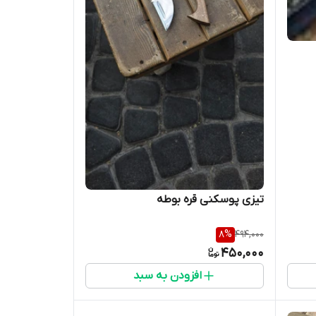
تیزی پوسکنی قره بوطه
8
%
494,000
450,000
افزودن به سبد