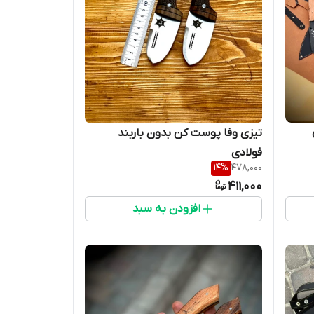
تیزی وفا پوست کن بدون باربند
فولادی
14
%
478,000
411,000
افزودن به سبد