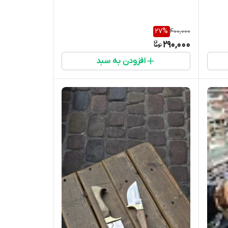
27
%
400,000
290,000
افزودن به سبد