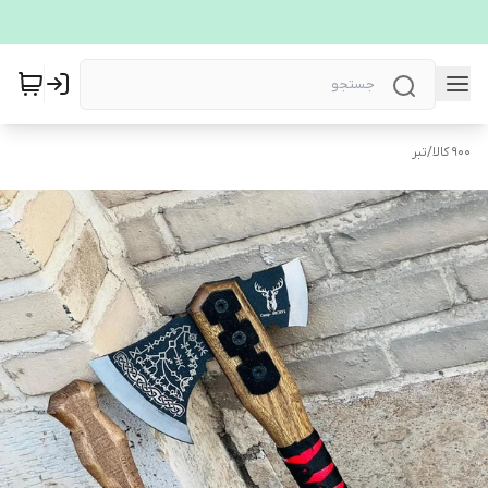
900 کالا
/
تبر