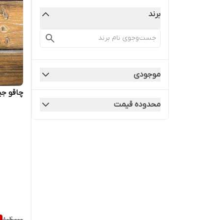
برند
موجودی
چاقو جی
محدوده قیمت
%
804,000