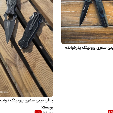
بی سفری برونینگ پدرخوانده
چاقو جیبی سفری برونینگ دولب 
برجسته
10
%
1,618,000
6