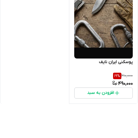
پوسکنی ایران نایف
610,000
19
%
490,000
افزودن به سبد