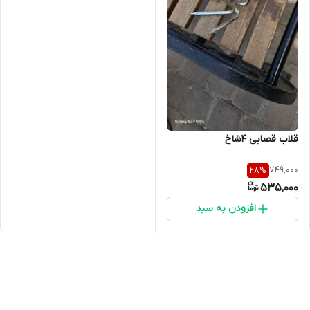
قلاب قصابی ۴شاخ
749,000
28
%
535,000
افزودن به سبد