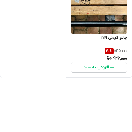
چاقو گردنی m9
535,000
20
%
426,000
افزودن به سبد