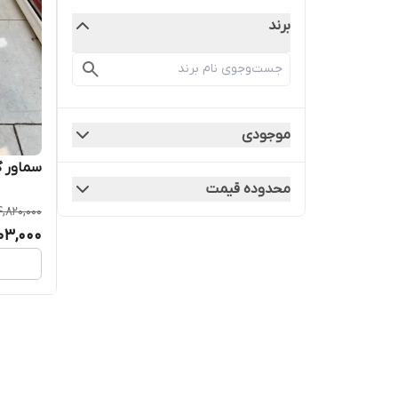
برند
موجودی
سماور گازی ۱۰۰ لیتری 
محدوده قیمت
4,820,000
103,000