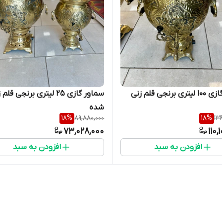
برنجی قلم زنی
سماور گازی ۲۵ لیتری برنجی قل
شده
18
%
89,880,000
18
%
13
73,028,000
110,
افزودن به سبد
افزودن به سبد