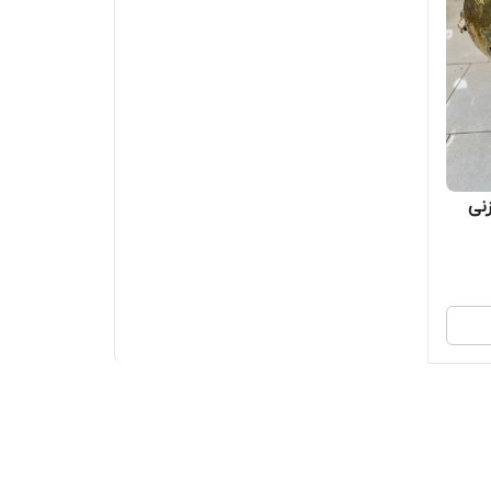
م زنی