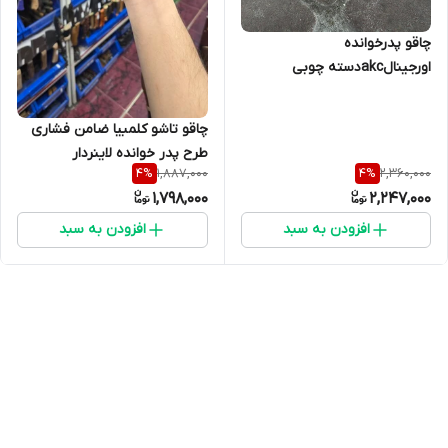
چاقو پدرخوانده
اورجینالakcدسته چوبی
چاقو تاشو کلمبیا ضامن فشاری
طرح پدر خوانده لاینردار
1,887,000
2,360,000
4
%
4
%
1,798,000
2,247,000
افزودن به سبد
افزودن به سبد