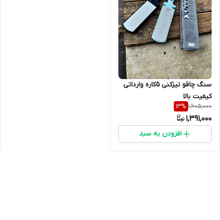
سنگ چاقو تیزکنی ۵کاره وارداتی
کیفیت بالا
1,605,000
13
%
1,391,000
افزودن به سبد