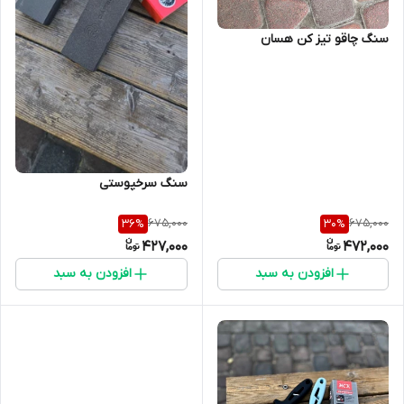
سنگ چاقو تیز کن هسان
سنگ سرخپوستی
675,000
675,000
36
%
30
%
427,000
472,000
افزودن به سبد
افزودن به سبد