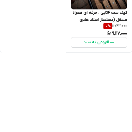
کیف ست ۴تایی ، حرفه ای همراه
مسقل (دستساز استاد هادی
11,043,000
17
%
فضلی ) تیغه فنر دسته پادوک
9,117,000
افزودن به سبد