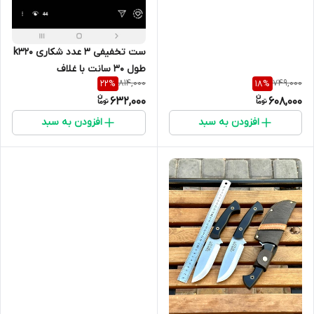
ست تخفیفی ۳ عدد شکاری k320
طول ۳۰ سانت با غلاف
814,000
749,000
22
%
18
%
632,000
608,000
افزودن به سبد
افزودن به سبد