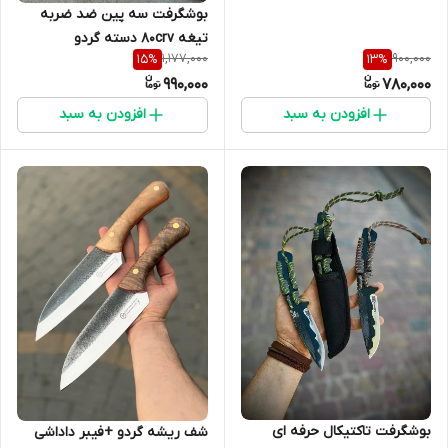
برزیلی باربند برنجی
بوشگرفت سه پین ضد ضربه
تیغه 80crv دسته گردو
1,177,000
900,000
15
%
13
%
990,000
780,000
افزودن به سبد
افزودن به سبد
بوشگرفت تاکتیکال حرفه ای
شف ریشه گردو +فیبر داداشی