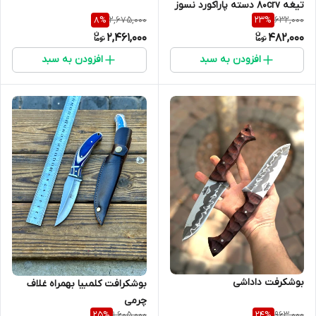
تیغه ۸۰crv دسته پاراکورد نسوز
2,675,000
632,000
8
%
23
%
2,461,000
482,000
افزودن به سبد
افزودن به سبد
بوشکرفت داداشی
بوشکرافت کلمبیا بهمراه غلاف
چرمی
1,605,000
963,000
25
%
24
%