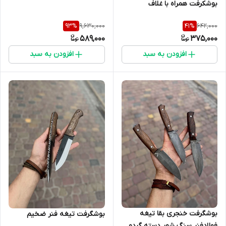
بوشکرفت همراه با غلاف
9,630,000
642,000
93
%
41
%
589,000
375,000
افزودن به سبد
افزودن به سبد
بوشگرفت خنجری بقا تیغه
بوشگرفت تیغه فنر ضخیم
فولادفنر سنگ شور دسته گردو