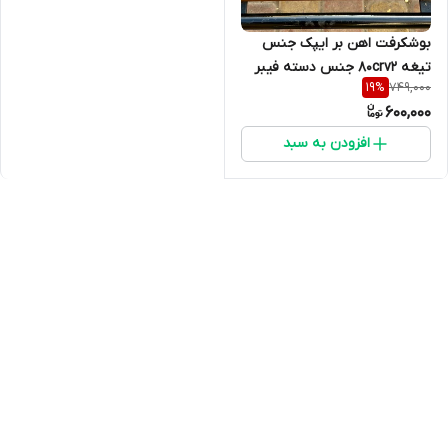
بوشکرفت اهن بر ایپک جنس
تیغه 80crv2 جنس دسته فیبر
749,000
19
%
آلمانی دارای غلاف
600,000
افزودن به سبد