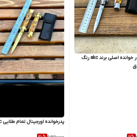
چاقو پدر خوانده اصلی برند akc رنگ
اق
پدرخوانده اورجینال تمام طلایی akc
30
%
5,350,000
16
%