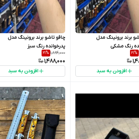
شو برند برونینگ مدل
چاقو تاشو برند برونینگ مدل
ده رنگ مشکی
پدرخوانده رنگ سبز
21
%
1,894,000
21
%
1,488,000
1,
افزودن به سبد
افزودن به سبد