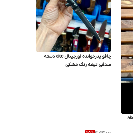
چاقو پدرخوانده اورجینال akc دسته
صدفی تیغه رنگ مشکی
25
%
3,023,000