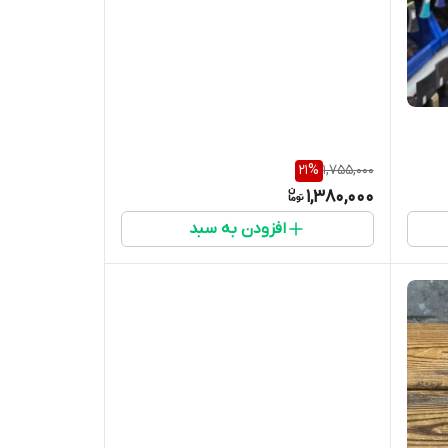
21
%
1,755,000
1,380,000
افزودن به سبد