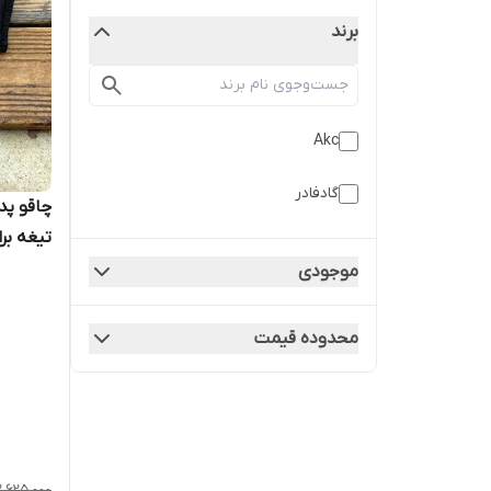
برند
Akc
گادفادر
تیغه بر
موجودی
محدوده قیمت
2,625,000