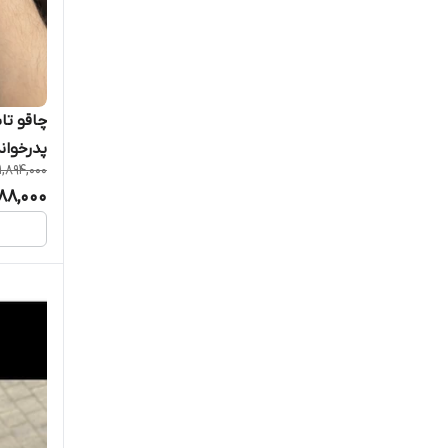
چاقو تا
پدرخوان
1,894,000
488,000