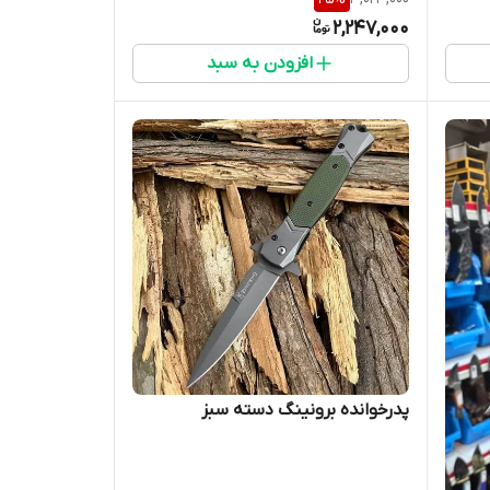
2,247,000
افزودن به سبد
پدرخوانده برونینگ دسته سبز