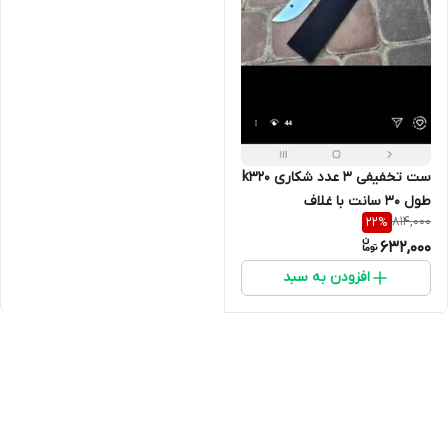
ست تخفیفی ۳ عدد شکاری k320
طول ۳۰ سانت با غلاف
814,000
22
%
632,000
افزودن به سبد