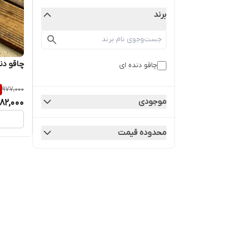
برند
چاقو دن
چاقو دنده ای
977,000
موجودی
82,000
محدوده قیمت