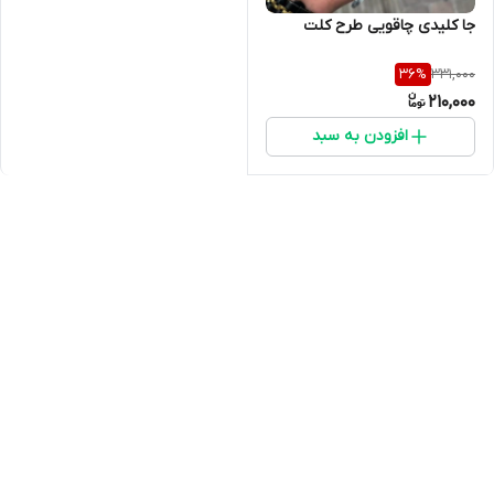
جا کلیدی چاقویی طرح کلت
331,000
36
%
210,000
افزودن به سبد