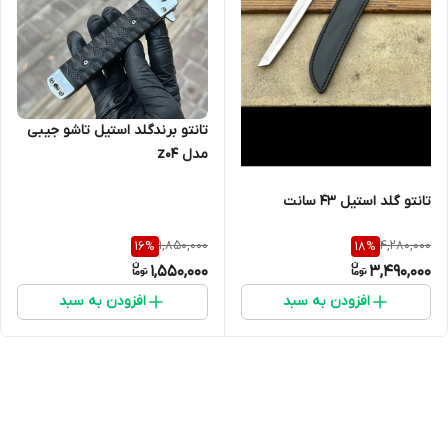
تانتو برندگلد استیل تاشو جیبی
مدل z04
تانتو گلد استیل ۴۳ سانت
1,850,000
4,280,000
16
%
18
%
1,550,000
3,490,000
افزودن به سبد
افزودن به سبد