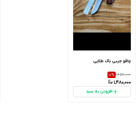
چاقو جیبی باک طلایی
1,657,000
10
%
1,480,000
افزودن به سبد