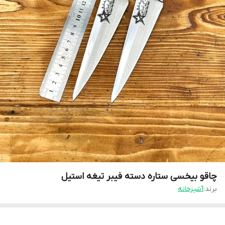
چاقو بیخسی ستاره دسته فیبر تیغه استیل
برند:
آشپزخانه