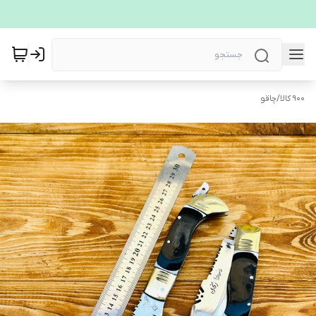
900 کالا
/
چاقو