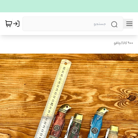
900 کالا
/
چاقو