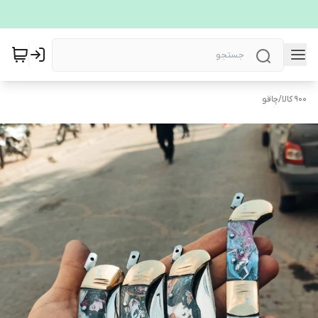
900 کالا
/
چاقو