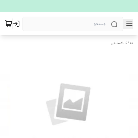
900 کالا
/
سلاخی