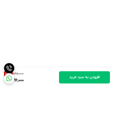
595,000
33
%
افزودن به سبد خرید
396,000