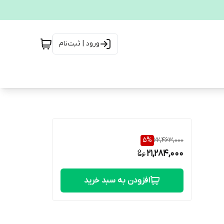
ورود | ثبت‌نام
5
%
22,463,000
21,284,000
افزودن به سبد خرید