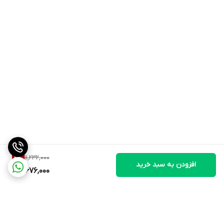
11,232,000
4
%
افزودن به سبد خرید
10,676,000