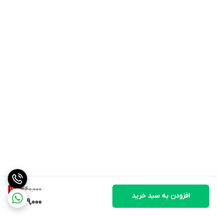
440,000
16
%
افزودن به سبد خرید
369,000