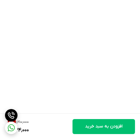
1,210,000
6
%
افزودن به سبد خرید
1,134,000