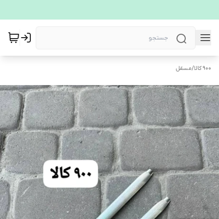
900 کالا
/
مسقل