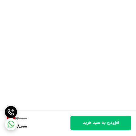
420,000
10
%
افزودن به سبد خرید
378,000