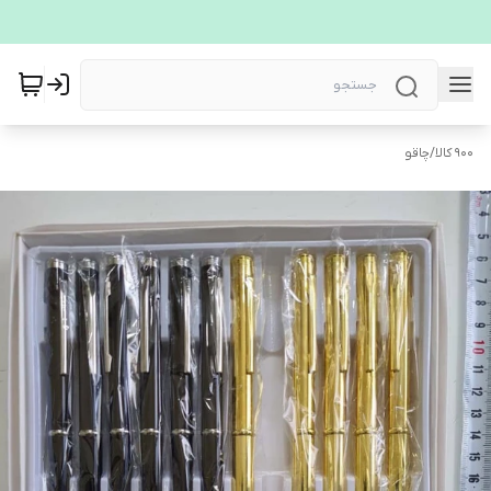
900 کالا
/
چاقو