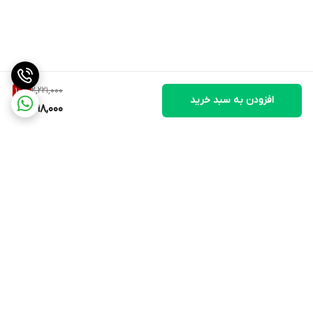
2,221,000
10
%
افزودن به سبد خرید
1,998,000
برگشت به بالا