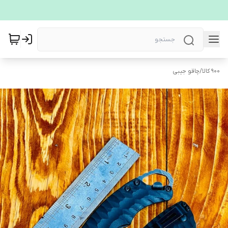
900 کالا
/
چاقو جیبی