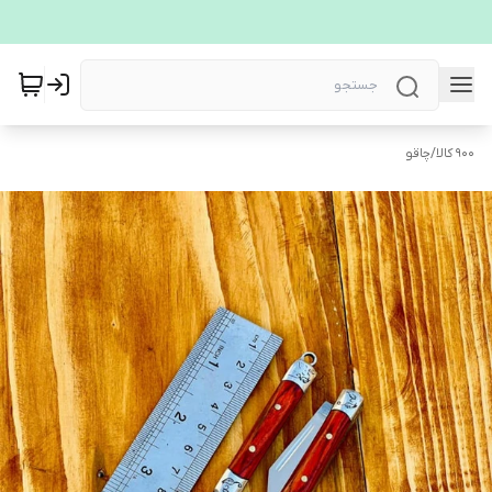
900 کالا
/
چاقو