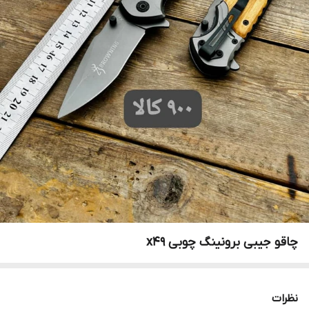
چاقو جیبی برونینگ چوبی x49
نظرات