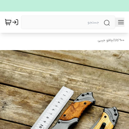
900 کالا
/
چاقو جیبی