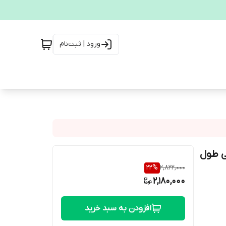
ورود | ثبت‌نام
ی طول
22
%
2,822,000
2,180,000
افزودن به سبد خرید