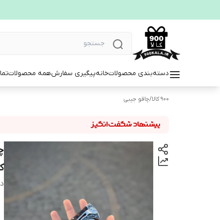
دسته‌بندی محصولات
خانه
پیگیری سفارش
همه محصولات
تما
900 کالا
/
چاقو جیبی
چ
کار 
دس