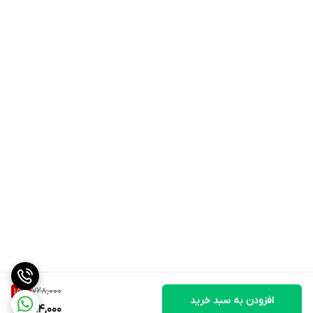
728,000
15
%
افزودن به سبد خرید
614,000