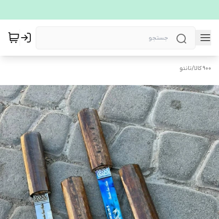
900 کالا
/
تانتو