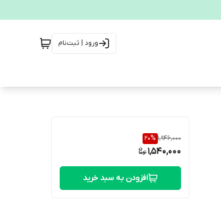
ورود | ثبت‌نام
20
%
1,946,000
1,540,000
افزودن به سبد خرید